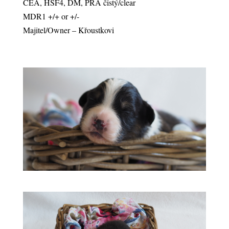
CEA, HSF4, DM, PRA čistý/clear
MDR1 +/+ or +/-
Majitel/Owner – Křoustkovi