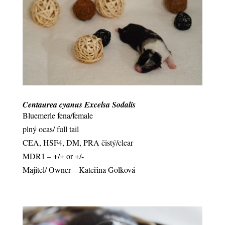
Centaurea cyanus Excelsa Sodalis
Bluemerle fena/female
plný ocas/ full tail
CEA, HSF4, DM, PRA čistý/clear
MDR1 – +/+ or +/-
Majitel/ Owner – Kateřina Golková