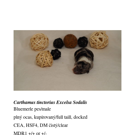
Carthamus tinctorius Excelsa Sodalis
Bluemerle pes/male
plný ocas, kupírovaný/full taill, docked
CEA, HSF4, DM čistý/clear
MDR1 +/+ or +/-