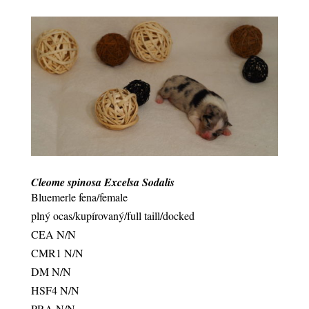
Cleome spinosa Excelsa Sodalis
Bluemerle fena/female
plný ocas/kupírovaný/full taill/docked
CEA N/N
CMR1 N/N
DM N/N
HSF4 N/N
PRA N/N