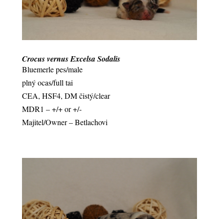
Crocus vernus Excelsa Sodalis
Bluemerle pes/male
plný ocas/full tai
CEA, HSF4, DM čistý/clear
MDR1 – +/+ or +/-
Majitel/Owner – Betlachovi