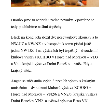
Dlouho jsme tu nepřidali žádné novinky. Zpožděně se
tedy pochlubíme našimi úspěchy.
Black na konci léta složil dvě noseworkové zkoušky a to
NW-UZ a NW-NZ a v listopadu k tomu přidal ještě
jednu NW-DZ. I na výstavách byl úspěšný – dvoudenní
klubová výstava KCHBO v Horce nad Moravou – VD3
a V4 a krajská výstava Dolní Benešov – vítěz třídy a
krajský vítěz.
Angee se zúčastnila svých 3 prvních výstav s krásným
umístěním – dvoudenní klubová výstava KCHBO v
Horce nad Moravou – VN2/6 a VN2/6, krajská výstava
Dolní Benešov VN2 a světová výstava Brno VN.